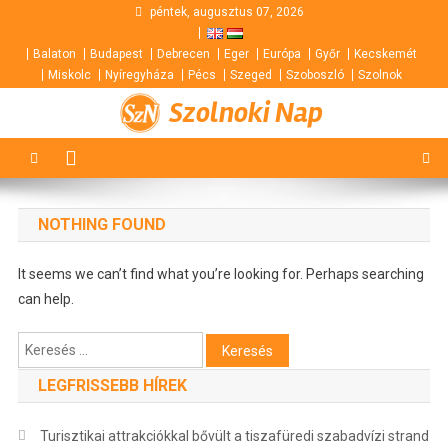
Skip
péntek, augusztus 07, 2026
to
Balaton
Budapest
Debrecen
Eger
Európa
Győr
Kecskemét
content
Miskolc
Nyíregyháza
Pécs
Szeged
Szoboszló
Szolnok
Szolnoki Nap
NOTHING FOUND
It seems we can’t find what you’re looking for. Perhaps searching
can help.
Keresés:
LEGFRISSEBB HÍREK
Turisztikai attrakciókkal bővült a tiszafüredi szabadvízi strand