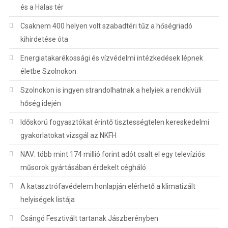
és a Halas tér
Csaknem 400 helyen volt szabadtéri tűz a hőségriadó
kihirdetése óta
Energiatakarékossági és vízvédelmi intézkedések lépnek
életbe Szolnokon
Szolnokon is ingyen strandolhatnak a helyiek a rendkívüli
hőség idején
Időskorú fogyasztókat érintő tisztességtelen kereskedelmi
gyakorlatokat vizsgál az NKFH
NAV: több mint 174 millió forint adót csalt el egy televíziós
műsorok gyártásában érdekelt cégháló
A katasztrófavédelem honlapján elérhető a klimatizált
helyiségek listája
Csángó Fesztivált tartanak Jászberényben