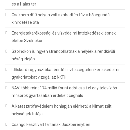
és a Halas tér
Csaknem 400 helyen volt szabadtéri tűz a hőségriadó
kihirdetése óta
Energiatakarékossági és vízvédelmi intézkedések lépnek
életbe Szolnokon
Szolnokon is ingyen strandolhatnak a helyiek a rendkívüli
hőség idején
Időskorú fogyasztókat érintő tisztességtelen kereskedelmi
gyakorlatokat vizsgál az NKFH
NAV: több mint 174 millió forint adót csalt el egy televíziós
műsorok gyártásában érdekelt cégháló
A katasztrófavédelem honlapján elérhető a klimatizált
helyiségek listája
Csángó Fesztivált tartanak Jászberényben