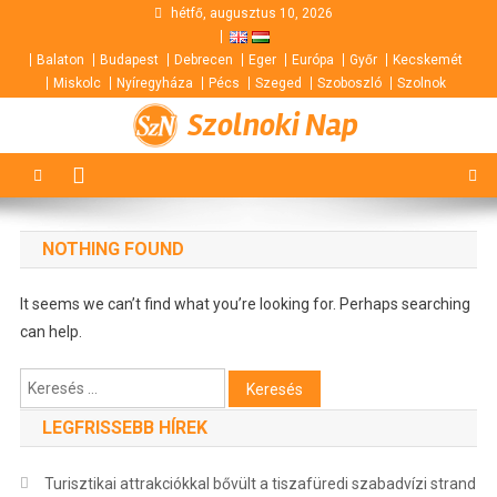
Skip
hétfő, augusztus 10, 2026
to
Balaton
Budapest
Debrecen
Eger
Európa
Győr
Kecskemét
content
Miskolc
Nyíregyháza
Pécs
Szeged
Szoboszló
Szolnok
Szolnoki Nap
NOTHING FOUND
It seems we can’t find what you’re looking for. Perhaps searching
can help.
Keresés:
LEGFRISSEBB HÍREK
Turisztikai attrakciókkal bővült a tiszafüredi szabadvízi strand