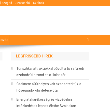
Szeged
Szoboszló
Szolnok
tazás
LEGFRISSEBB HÍREK
Turisztikai attrakciókkal bővült a tiszafüredi
szabadvízi strand és a Halas tér
Csaknem 400 helyen volt szabadtéri tűz a
hőségriadó kihirdetése óta
Energiatakarékossági és vízvédelmi
intézkedések lépnek életbe Szolnokon