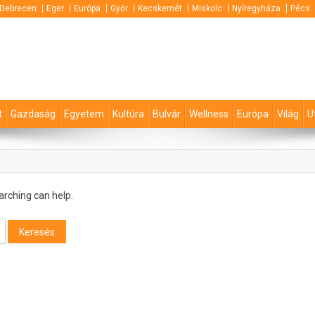
Debrecen
Eger
Európa
Győr
Kecskemét
Miskolc
Nyíregyháza
Pécs
t
Gazdaság
Egyetem
Kultúra
Bulvár
Wellness
Európa
Világ
U
arching can help.