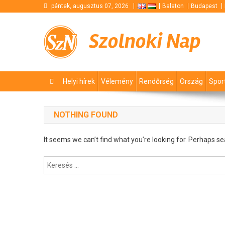
Skip
péntek, augusztus 07, 2026
Balaton
Budapest
to
content
Szolnoki Nap
Helyi hírek
Vélemény
Rendőrség
Ország
Spor
NOTHING FOUND
It seems we can’t find what you’re looking for. Perhaps se
Keresés: