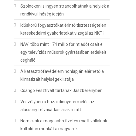
Szolnokon is ingyen strandolhatnak a helyiek a
rendkívüli hőség idején
Időskorú fogyasztókat érintő tisztességtelen
kereskedelmi gyakorlatokat vizsgál az NKFH
NAV: több mint 174 millió forint adót csalt el
egy televíziós műsorok gyártásában érdekelt
cégháló
A katasztrófavédelem honlapján elérhető a
klimatizált helyiségek listája
Csángó Fesztivált tartanak Jászberényben
Veszélyben a hazai dinnyetermelés az
alacsony felvásárlási árak miatt
Nem csak a magasabb fizetés miatt vállalnak
külföldön munkát a magyarok