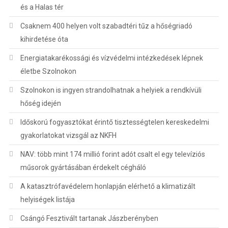
és a Halas tér
Csaknem 400 helyen volt szabadtéri tűz a hőségriadó
kihirdetése óta
Energiatakarékossági és vízvédelmi intézkedések lépnek
életbe Szolnokon
Szolnokon is ingyen strandolhatnak a helyiek a rendkívüli
hőség idején
Időskorú fogyasztókat érintő tisztességtelen kereskedelmi
gyakorlatokat vizsgál az NKFH
NAV: több mint 174 millió forint adót csalt el egy televíziós
műsorok gyártásában érdekelt cégháló
A katasztrófavédelem honlapján elérhető a klimatizált
helyiségek listája
Csángó Fesztivált tartanak Jászberényben