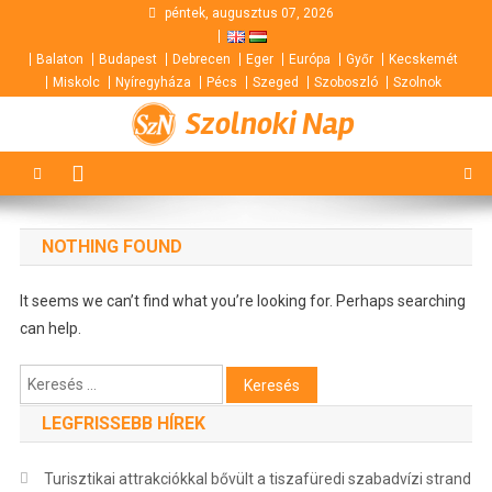
Skip
péntek, augusztus 07, 2026
to
Balaton
Budapest
Debrecen
Eger
Európa
Győr
Kecskemét
content
Miskolc
Nyíregyháza
Pécs
Szeged
Szoboszló
Szolnok
Szolnoki Nap
NOTHING FOUND
It seems we can’t find what you’re looking for. Perhaps searching
can help.
Keresés:
LEGFRISSEBB HÍREK
Turisztikai attrakciókkal bővült a tiszafüredi szabadvízi strand