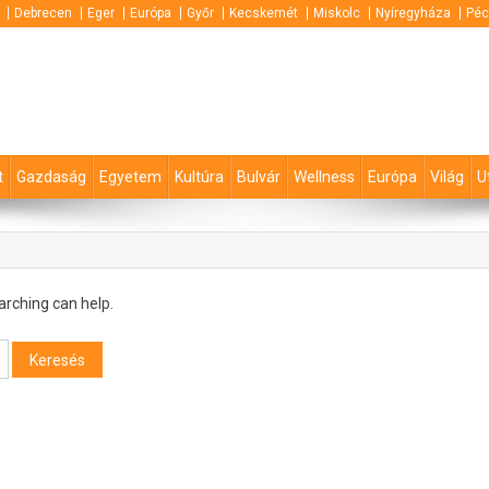
Debrecen
Eger
Európa
Győr
Kecskemét
Miskolc
Nyíregyháza
Péc
t
Gazdaság
Egyetem
Kultúra
Bulvár
Wellness
Európa
Világ
U
arching can help.