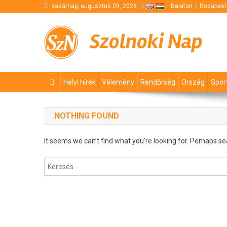
Skip
vasárnap, augusztus 09, 2026
Balaton
Budapest
to
content
Szolnoki Nap
Helyi hírek
Vélemény
Rendőrség
Ország
Spor
NOTHING FOUND
It seems we can’t find what you’re looking for. Perhaps se
Keresés: