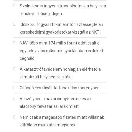
Szolnokon is ingyen strandolhatnak a helyiek a
rendkívüli hőség idején
Időskorú fogyasztókat érintő tisztességtelen
kereskedelmi gyakorlatokat vizsgál az NKFH
NAV: több mint 174 millió forint adót csalt el
egy televíziós műsorok gyártásában érdekelt
cégháló
A katasztrófavédelem honlapján elérhető a
klimatizált helyiségek listája
Csángó Fesztivált tartanak Jászberényben
Veszélyben a hazai dinnyetermelés az
alacsony felvásárlási árak miatt
Nem csak a magasabb fizetés miatt vállalnak
külföldön munkát a magyarok