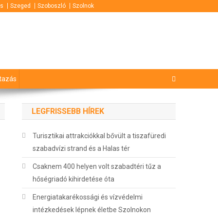
s
Szeged
Szoboszló
Szolnok
tazás
LEGFRISSEBB HÍREK
Turisztikai attrakciókkal bővült a tiszafüredi
szabadvízi strand és a Halas tér
Csaknem 400 helyen volt szabadtéri tűz a
hőségriadó kihirdetése óta
Energiatakarékossági és vízvédelmi
intézkedések lépnek életbe Szolnokon