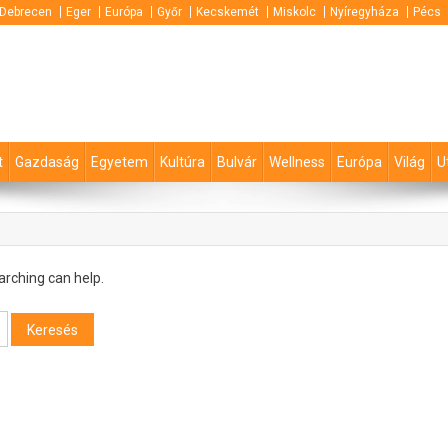
Debrecen
Eger
Európa
Győr
Kecskemét
Miskolc
Nyíregyháza
Pécs
t
Gazdaság
Egyetem
Kultúra
Bulvár
Wellness
Európa
Világ
U
arching can help.