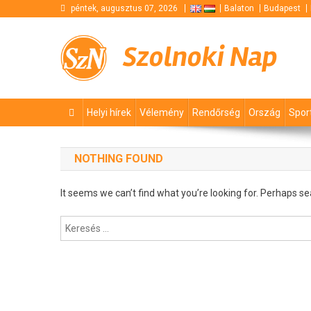
Skip
péntek, augusztus 07, 2026
Balaton
Budapest
to
content
Szolnoki Nap
Helyi hírek
Vélemény
Rendőrség
Ország
Spor
NOTHING FOUND
It seems we can’t find what you’re looking for. Perhaps se
Keresés: