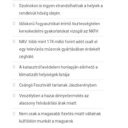
Szolnokon is ingyen strandolhatnak a helyiek a
rendkívüli hőség idején
Időskorú fogyasztókat érintő tisztességtelen
kereskedelmi gyakorlatokat vizsgál az NKFH
NAV: több mint 174 millió forint adót csalt el
egy televíziós műsorok gyártásában érdekelt
cégháló
A katasztrófavédelem honlapján elérhető a
klimatizált helyiségek listája
Csángó Fesztivált tartanak Jászberényben
Veszélyben a hazai dinnyetermelés az
alacsony felvásárlási árak miatt
Nem csak a magasabb fizetés miatt vállalnak
külföldön munkát a magyarok