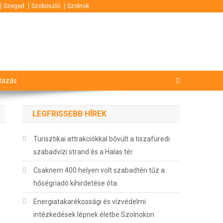
Szeged
Szoboszló
Szolnok
tazás
LEGFRISSEBB HÍREK
Turisztikai attrakciókkal bővült a tiszafüredi
szabadvízi strand és a Halas tér
Csaknem 400 helyen volt szabadtéri tűz a
hőségriadó kihirdetése óta
Energiatakarékossági és vízvédelmi
intézkedések lépnek életbe Szolnokon