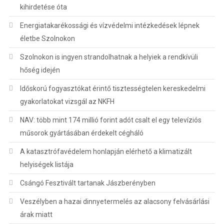
kihirdetése óta
Energiatakarékossági és vízvédelmi intézkedések lépnek
életbe Szolnokon
Szolnokon is ingyen strandolhatnak a helyiek a rendkívüli
hőség idején
Időskorú fogyasztókat érintő tisztességtelen kereskedelmi
gyakorlatokat vizsgál az NKFH
NAV: több mint 174 millió forint adót csalt el egy televíziós
műsorok gyártásában érdekelt cégháló
A katasztrófavédelem honlapján elérhető a klimatizált
helyiségek listája
Csángó Fesztivált tartanak Jászberényben
Veszélyben a hazai dinnyetermelés az alacsony felvásárlási
árak miatt