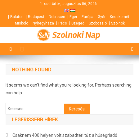
Skip
csütörtök, augusztus 06, 2026
to
Balaton
Budapest
Debrecen
Eger
Európa
Győr
Kecskemét
content
Miskolc
Nyíregyháza
Pécs
Szeged
Szoboszló
Szolnok
Szolnoki Nap
NOTHING FOUND
It seems we can’t find what you’re looking for. Perhaps searching
can help.
Keresés:
LEGFRISSEBB HÍREK
Csaknem 400 helyen volt szabadtéri tűz a hőségriadó