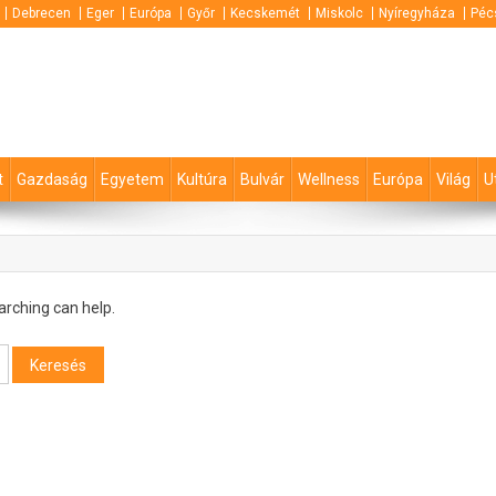
Debrecen
Eger
Európa
Győr
Kecskemét
Miskolc
Nyíregyháza
Péc
t
Gazdaság
Egyetem
Kultúra
Bulvár
Wellness
Európa
Világ
U
arching can help.