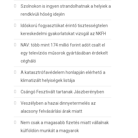
Szolnokon is ingyen strandolhatnak a helyiek a
rendkívüli hőség idején
Időskorú fogyasztókat érintő tisztességtelen
kereskedelmi gyakorlatokat vizsgál az NKFH
NAV: több mint 174 millió forint adót csalt el
egy televíziós műsorok gyártásában érdekelt
cégháló
A katasztrófavédelem honlapján elérhető a
klimatizált helyiségek listája
Csángó Fesztivált tartanak Jászberényben
Veszélyben a hazai dinnyetermelés az
alacsony felvásárlási árak miatt
Nem csak a magasabb fizetés miatt vállalnak
külföldön munkát a magyarok