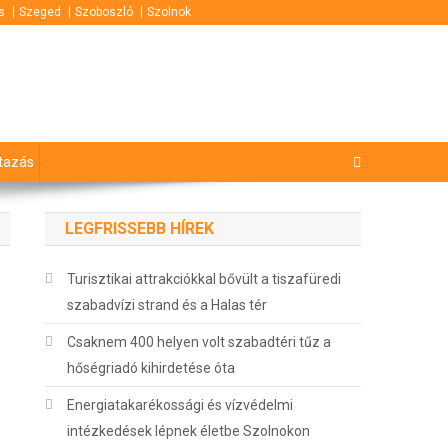
s
Szeged
Szoboszló
Szolnok
tazás
LEGFRISSEBB HÍREK
Turisztikai attrakciókkal bővült a tiszafüredi
szabadvízi strand és a Halas tér
Csaknem 400 helyen volt szabadtéri tűz a
hőségriadó kihirdetése óta
Energiatakarékossági és vízvédelmi
intézkedések lépnek életbe Szolnokon