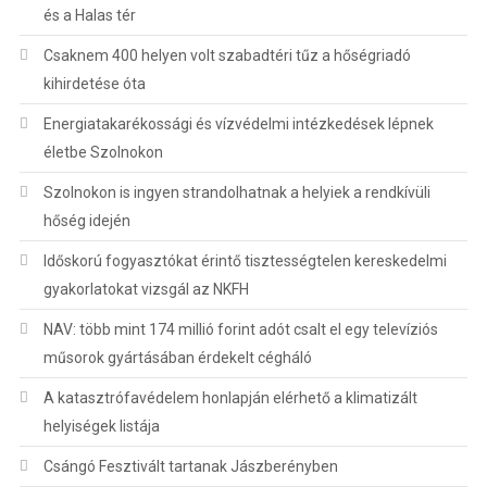
és a Halas tér
Csaknem 400 helyen volt szabadtéri tűz a hőségriadó
kihirdetése óta
Energiatakarékossági és vízvédelmi intézkedések lépnek
életbe Szolnokon
Szolnokon is ingyen strandolhatnak a helyiek a rendkívüli
hőség idején
Időskorú fogyasztókat érintő tisztességtelen kereskedelmi
gyakorlatokat vizsgál az NKFH
NAV: több mint 174 millió forint adót csalt el egy televíziós
műsorok gyártásában érdekelt cégháló
A katasztrófavédelem honlapján elérhető a klimatizált
helyiségek listája
Csángó Fesztivált tartanak Jászberényben