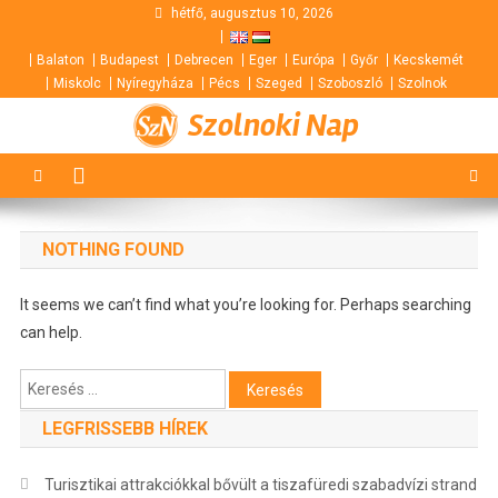
Skip
hétfő, augusztus 10, 2026
to
Balaton
Budapest
Debrecen
Eger
Európa
Győr
Kecskemét
content
Miskolc
Nyíregyháza
Pécs
Szeged
Szoboszló
Szolnok
Szolnoki Nap
NOTHING FOUND
It seems we can’t find what you’re looking for. Perhaps searching
can help.
Keresés:
LEGFRISSEBB HÍREK
Turisztikai attrakciókkal bővült a tiszafüredi szabadvízi strand