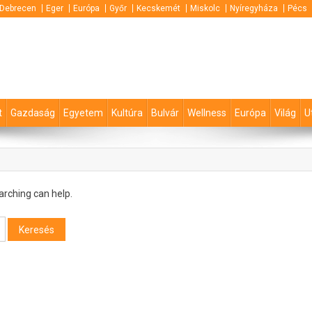
Debrecen
Eger
Európa
Győr
Kecskemét
Miskolc
Nyíregyháza
Pécs
t
Gazdaság
Egyetem
Kultúra
Bulvár
Wellness
Európa
Világ
U
arching can help.