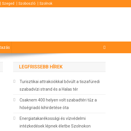
Szeged
Szoboszló
Szolnok
tazás
LEGFRISSEBB HÍREK
Turisztikai attrakciókkal bővült a tiszafüredi
szabadvízi strand és a Halas tér
Csaknem 400 helyen volt szabadtéri tűz a
hőségriadó kihirdetése óta
Energiatakarékossági és vízvédelmi
intézkedések lépnek életbe Szolnokon