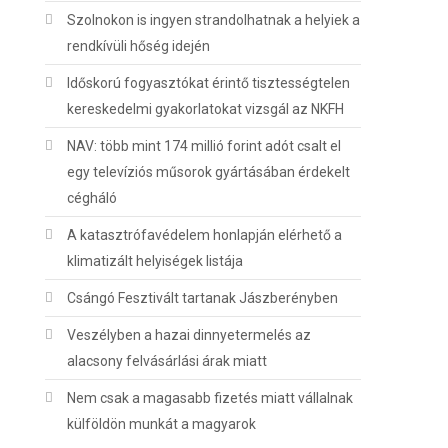
Szolnokon is ingyen strandolhatnak a helyiek a
rendkívüli hőség idején
Időskorú fogyasztókat érintő tisztességtelen
kereskedelmi gyakorlatokat vizsgál az NKFH
NAV: több mint 174 millió forint adót csalt el
egy televíziós műsorok gyártásában érdekelt
cégháló
A katasztrófavédelem honlapján elérhető a
klimatizált helyiségek listája
Csángó Fesztivált tartanak Jászberényben
Veszélyben a hazai dinnyetermelés az
alacsony felvásárlási árak miatt
Nem csak a magasabb fizetés miatt vállalnak
külföldön munkát a magyarok