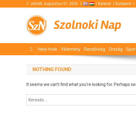
Skip
péntek, augusztus 07, 2026
Balaton
Budapest
to
content
Szolnoki Nap
Helyi hírek
Vélemény
Rendőrség
Ország
Spor
NOTHING FOUND
It seems we can’t find what you’re looking for. Perhaps se
Keresés: