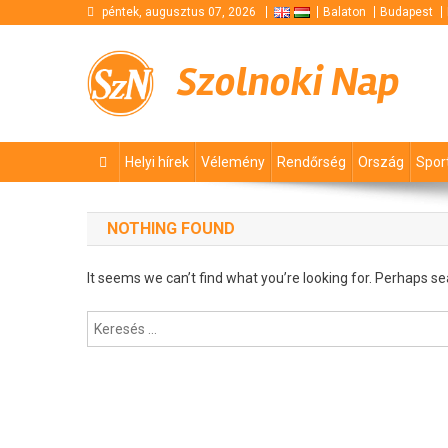
Skip
péntek, augusztus 07, 2026
Balaton
Budapest
to
content
Szolnoki Nap
Helyi hírek
Vélemény
Rendőrség
Ország
Spor
NOTHING FOUND
It seems we can’t find what you’re looking for. Perhaps se
Keresés: