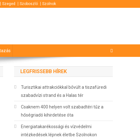
Szeged
Szoboszló
Szolnok
tazás
LEGFRISSEBB HÍREK
Turisztikai attrakciókkal bővült a tiszafüredi
szabadvízi strand és a Halas tér
Csaknem 400 helyen volt szabadtéri tűz a
hőségriadó kihirdetése óta
Energiatakarékossági és vízvédelmi
intézkedések lépnek életbe Szolnokon