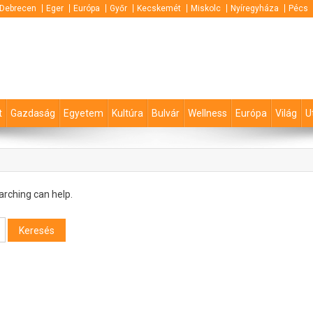
Debrecen
Eger
Európa
Győr
Kecskemét
Miskolc
Nyíregyháza
Pécs
t
Gazdaság
Egyetem
Kultúra
Bulvár
Wellness
Európa
Világ
U
arching can help.