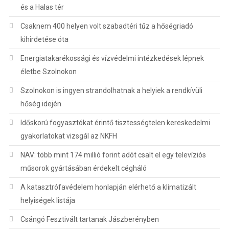
és a Halas tér
Csaknem 400 helyen volt szabadtéri tűz a hőségriadó
kihirdetése óta
Energiatakarékossági és vízvédelmi intézkedések lépnek
életbe Szolnokon
Szolnokon is ingyen strandolhatnak a helyiek a rendkívüli
hőség idején
Időskorú fogyasztókat érintő tisztességtelen kereskedelmi
gyakorlatokat vizsgál az NKFH
NAV: több mint 174 millió forint adót csalt el egy televíziós
műsorok gyártásában érdekelt cégháló
A katasztrófavédelem honlapján elérhető a klimatizált
helyiségek listája
Csángó Fesztivált tartanak Jászberényben