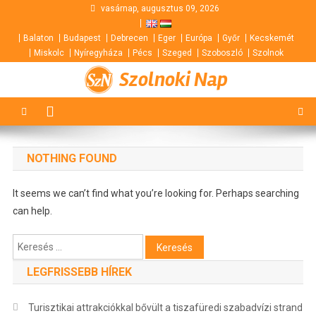
Skip
vasárnap, augusztus 09, 2026
to
Balaton
Budapest
Debrecen
Eger
Európa
Győr
Kecskemét
content
Miskolc
Nyíregyháza
Pécs
Szeged
Szoboszló
Szolnok
Szolnoki Nap
NOTHING FOUND
It seems we can’t find what you’re looking for. Perhaps searching
can help.
Keresés:
LEGFRISSEBB HÍREK
Turisztikai attrakciókkal bővült a tiszafüredi szabadvízi strand