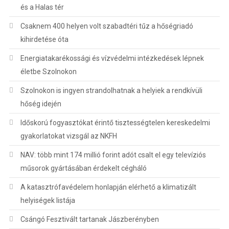
és a Halas tér
Csaknem 400 helyen volt szabadtéri tűz a hőségriadó
kihirdetése óta
Energiatakarékossági és vízvédelmi intézkedések lépnek
életbe Szolnokon
Szolnokon is ingyen strandolhatnak a helyiek a rendkívüli
hőség idején
Időskorú fogyasztókat érintő tisztességtelen kereskedelmi
gyakorlatokat vizsgál az NKFH
NAV: több mint 174 millió forint adót csalt el egy televíziós
műsorok gyártásában érdekelt cégháló
A katasztrófavédelem honlapján elérhető a klimatizált
helyiségek listája
Csángó Fesztivált tartanak Jászberényben