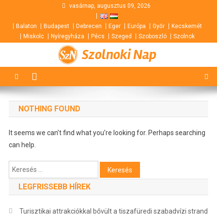
Skip
vasárnap, augusztus 09, 2026
to
Balaton
Budapest
Debrecen
Eger
Európa
Győr
Kecskemét
content
Miskolc
Nyíregyháza
Pécs
Szeged
Szoboszló
Szolnok
Szolnoki Nap
NOTHING FOUND
It seems we can’t find what you’re looking for. Perhaps searching
can help.
Keresés:
LEGFRISSEBB HÍREK
Turisztikai attrakciókkal bővült a tiszafüredi szabadvízi strand