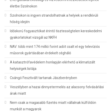
életbe Szolnokon
Szolnokon is ingyen strandolhatnak a helyiek a rendkívüli
hőség idején
Időskorú fogyasztókat érintő tisztességtelen kereskedelmi
gyakorlatokat vizsgál az NKFH
NAV: több mint 174 millió forint adót csalt el egy televíziós
műsorok gyártásában érdekelt cégháló
A katasztrófavédelem honlapján elérhető a klimatizált
helyiségek listája
Csángó Fesztivált tartanak Jászberényben
Veszélyben a hazai dinnyetermelés az alacsony felvásárlási
árak miatt
Nem csak a magasabb fizetés miatt vállalnak külföldön
munkát a magyarok