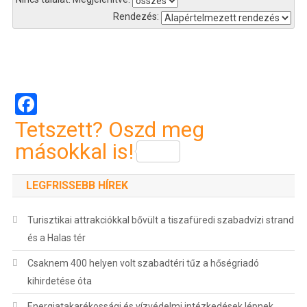
Rendezés:
Bejegyzés
navigáció
Facebook
Tetszett? Oszd meg
másokkal is!
LEGFRISSEBB HÍREK
Turisztikai attrakciókkal bővült a tiszafüredi szabadvízi strand
és a Halas tér
Csaknem 400 helyen volt szabadtéri tűz a hőségriadó
kihirdetése óta
Energiatakarékossági és vízvédelmi intézkedések lépnek